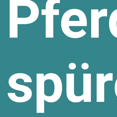
Pfer
spür