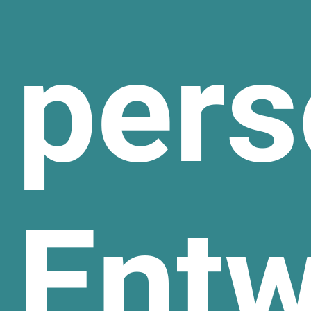
pers
Entw